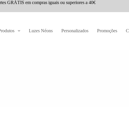
rtes GRÁTIS em compras iguais ou superiores a 40€
Produtos
Luzes Néons
Personalizados
Promoções
C