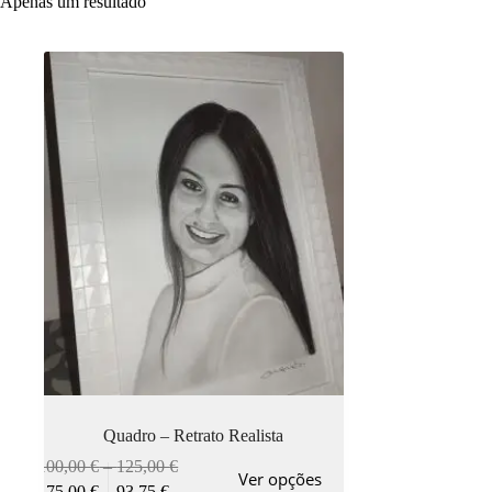
Apenas um resultado
Quadro – Retrato Realista
100,00
€
–
125,00
€
Ver opções
75,00
€
–
93,75
€