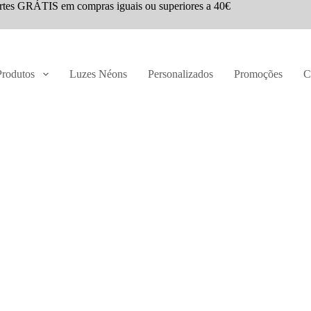
rtes GRÁTIS em compras iguais ou superiores a 40€
Produtos
Luzes Néons
Personalizados
Promoções
C