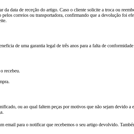
da data de receção do artigo. Caso o cliente solicite a troca ou reembo
 pelos correios ou transportadora, confirmando que a devolução foi ef
ite.
eficia de uma garantia legal de três anos para a falta de conformidad
 o recebeu.
mpra.
anificado, ou ao qual faltem peças por motivos que não sejam devido a e
a.
um email para o notificar que recebemos o seu artigo devolvido. També