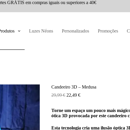
rtes GRÁTIS em compras iguais ou superiores a 40€
Produtos
Luzes Néons
Personalizados
Promoções
C
Candeeiro 3D – Medusa
29,99
€
22,49
€
Torne um espaço um pouco mais mágico e
ótica 3D provocada por este candeeiro c
Esta tecnologia cria uma ilusão óptica 3