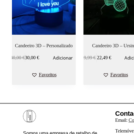
Candeeiro 3D – Personalizado
Candeeiro 3D – Ursi
Adicionar
Adic
40,00
€
30,00
€
29,99
€
22,49
€
Favoritos
Favoritos
Conta
Email:
Co
Telemóvel
Somos uma empresa de retalho de