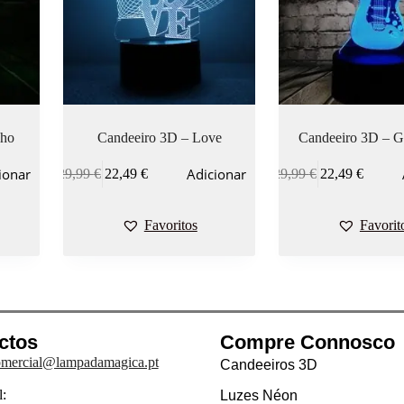
nho
Candeeiro 3D – Love
Candeeiro 3D – Gu
ionar
Adicionar
29,99
€
22,49
€
29,99
€
22,49
€
Favoritos
Favorit
ctos
Compre Connosco
mercial@lampadamagica.pt
Candeeiros 3D
:
Luzes Néon