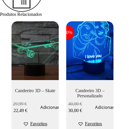
Produtos Relacionados
-20%
Candeeiro 3D – Skate
Candeeiro 3D –
Personalizado
29,99
€
40,00
€
Adicionar
Adicionar
22,49
€
30,00
€
Favoritos
Favoritos