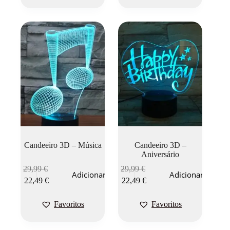
Candeeiro 3D – Música
Candeeiro 3D –
Aniversário
29,99
€
29,99
€
Adicionar
Adicionar
22,49
€
22,49
€
Favoritos
Favoritos