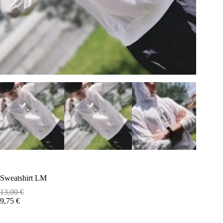
Sweatshirt LM
13,00
€
9,75
€