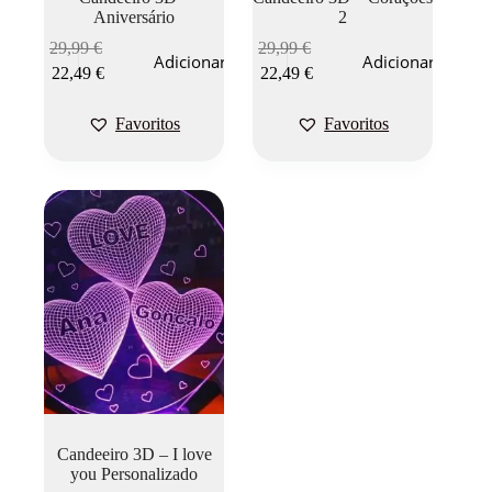
Aniversário
2
29,99
€
29,99
€
Adicionar
Adicionar
22,49
€
22,49
€
Favoritos
Favoritos
Candeeiro 3D – I love
you Personalizado